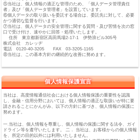
⑤当社は、個人情報の適正な管理のため、「個人データ管理責任
者」及び「個人データ管理者」を設置しています。
⑥個人データの取り扱いを委託する場合は、委託先に対して、必要
かつ適切な監督を行います。
⑦当社は、個人データの安全管理に関する質問・及び苦情を次の窓
口で受け付け、速やかに回答・処理いたします。
住所 東京都新宿区高田馬場2-17-1 伊勢浪ビル305号
株式会社 カレッヂ
電話 0120-40-3205 FAX 03-3205-1165
⑧当社は、この基本方針の継続的な改善に努めます。
個人情報保護宣言
当社は、高度情報通信社会における個人情報保護の重要性を認識
し、金融・信用分野においては、個人情報の適正な取扱いが特に要
請されることにかんがみ、以下の方針に基づき、個人情報の保護に
努めます。
一.当社は、個人情報を尊重し、個人情報の保護に関する法令、ガイ
ドライン等を遵守いたします。 二． 当社は、お客様からの個人情報
を、所定の目的以外には利用いたしません。