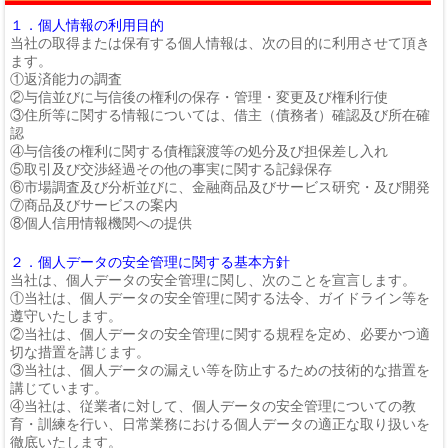
１．個人情報の利用目的
当社の取得または保有する個人情報は、次の目的に利用させて頂き
ます。
①返済能力の調査
②与信並びに与信後の権利の保存・管理・変更及び権利行使
③住所等に関する情報については、借主（債務者）確認及び所在確
認
④与信後の権利に関する債権譲渡等の処分及び担保差し入れ
⑤取引及び交渉経過その他の事実に関する記録保存
⑥市場調査及び分析並びに、金融商品及びサービス研究・及び開発
⑦商品及びサービスの案内
⑧個人信用情報機関への提供
２．個人データの安全管理に関する基本方針
当社は、個人データの安全管理に関し、次のことを宣言します。
①当社は、個人データの安全管理に関する法令、ガイドライン等を
遵守いたします。
②当社は、個人データの安全管理に関する規程を定め、必要かつ適
切な措置を講じます。
③当社は、個人データの漏えい等を防止するための技術的な措置を
講じています。
④当社は、従業者に対して、個人データの安全管理についての教
育・訓練を行い、日常業務における個人データの適正な取り扱いを
徹底いたします。