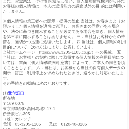
また、貸金業法、その他 関連法に従い、個人信用情報機関から得た
お客様の個人情報は、本人の返済能力の調査以外の目 的には利用い
たしません。
※個人情報の第三者への開示・提供の禁止 当社は、お客さまよりお
預かりした個人情報を適切に管理し、お客さまの同意がある場合
や、法令に基づき開示することが必要である場合を除き、個人情報
を第三者に開示することはありません。 三．当社はお客様からの苦
情を、適切かつ迅速に処理いたします。 四.当社は、個人情報の利用
目的について、次の方法により、公表しています。
当社ホームページ（https://www.3205-1105.co.jp/）への掲載。 五．
当社は、お客様との契約に際して取得する個人情報の利用目的につ
いては、書面（個人情報取扱同 意書）によって、ご本人の同意を頂
くこととします。 六．当社は、お客様から当社の保有個人データの
開示・訂正・利用停止を求められたときは、速やかに対応いたしま
す。
その手続きの概略は次のとおりです。
(1)
受付窓口
所在地
〒169-0075
東京都新宿区高田馬場2-17-1
伊勢浪ビル305
（株）カレッヂ
電話 03-3205-1105 又は 0120-40-3205